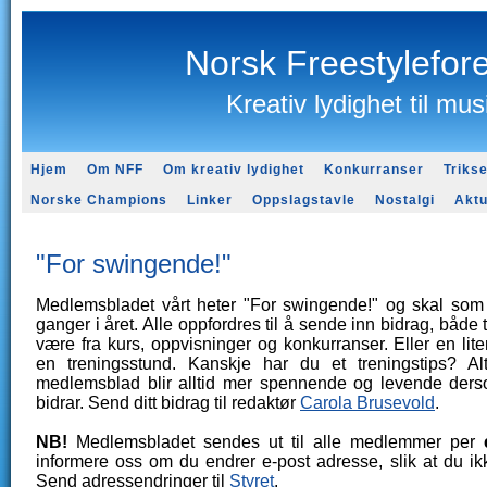
Norsk Freestylefor
Kreativ lydighet til mus
Hjem
Om NFF
Om kreativ lydighet
Konkurranser
Triks
Norske Champions
Linker
Oppslagstavle
Nostalgi
Aktu
"For swingende!"
Medlemsbladet vårt heter "For swingende!" og skal som 
ganger i året. Alle oppfordres til å sende inn bidrag, både 
være fra kurs, oppvisninger og konkurranser. Eller en lit
en treningsstund. Kanskje har du et treningstips? Al
medlemsblad blir alltid mer spennende og levende de
bidrar. Send ditt bidrag til redaktør
Carola Brusevold
.
NB!
Medlemsbladet sendes ut til alle medlemmer per
informere oss om du endrer e-post adresse, slik at du ikk
Send adressendringer til
Styret
.