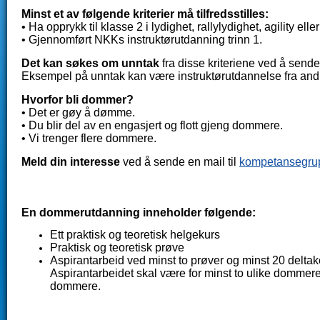
Minst et av følgende kriterier må tilfredsstilles:
• Ha opprykk til klasse 2 i lydighet, rallylydighet, agility elle
• Gjennomført NKKs instruktørutdanning trinn 1.
Det kan søkes om unntak
fra disse kriteriene ved å sen
Eksempel på unntak kan være instruktørutdannelse fra a
Hvorfor bli dommer?
• Det er gøy å dømme.
• Du blir del av en engasjert og flott gjeng dommere.
• Vi trenger flere dommere.
Meld din interesse
ved å sende en mail til
kompetansegru
En dommerutdanning inneholder følgende:
Ett praktisk og teoretisk helgekurs
Praktisk og teoretisk prøve
Aspirantarbeid ved minst to prøver og minst 20 deltake
Aspirantarbeidet skal være for minst to ulike dommer
dommere.