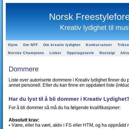
Norsk Freestylefor
Kreativ lydighet til mus
Hjem
Om NFF
Om kreativ lydighet
Konkurranser
Triks
Norske Champions
Linker
Oppslagstavle
Nostalgi
Aktu
Dommere
Liste over autoriserte dommere i Kreativ lydighet finner du
annet personell.
Eller du kan finne en oppdatert liste (in
Har du lyst til å bli dommer i Kreativ Lydighet
For å bli dommer så må du ha følgende kvalifikasjoner:
Absolutt krav:
• Være, eller ha vært, aktiv i FS eller HTM, og ha oppnådd m